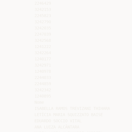
2246429

3242153

2245823

3242790

3242035

2247039

3242568

1241222

3242264

1240177

3242971

1240978

2244033

2244859

3242342

1240895

Nome

ISABELLA RAMOS TREVIZANI THIHARA

LETÍCIA MARIA SQUIZZATO BAISE

EDUARDO SOCCIO VITAL

ANA LUIZA ALCÂNTARA
