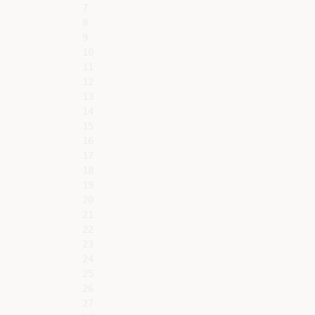
7

8

9

10

11

12

13

14

15

16

17

18

19

20

21

22

23

24

25

26

27
