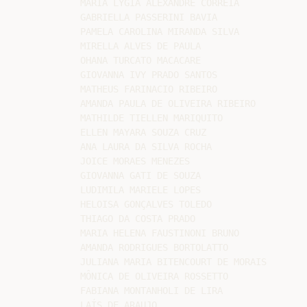
MARIA LYGIA ALEXANDRE CORREIA

GABRIELLA PASSERINI BAVIA

PAMELA CAROLINA MIRANDA SILVA

MIRELLA ALVES DE PAULA

OHANA TURCATO MACACARE

GIOVANNA IVY PRADO SANTOS

MATHEUS FARINACIO RIBEIRO

AMANDA PAULA DE OLIVEIRA RIBEIRO

MATHILDE TIELLEN MARIQUITO

ELLEN MAYARA SOUZA CRUZ

ANA LAURA DA SILVA ROCHA

JOICE MORAES MENEZES

GIOVANNA GATI DE SOUZA

LUDIMILA MARIELE LOPES

HELOISA GONÇALVES TOLEDO

THIAGO DA COSTA PRADO

MARIA HELENA FAUSTINONI BRUNO

AMANDA RODRIGUES BORTOLATTO

JULIANA MARIA BITENCOURT DE MORAIS

MÔNICA DE OLIVEIRA ROSSETTO

FABIANA MONTANHOLI DE LIRA

LAÍS DE ARAUJO
