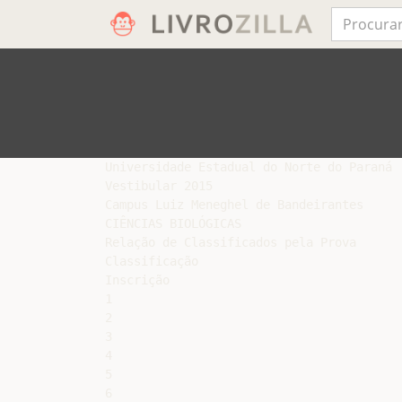
Universidade Estadual do Norte do Paraná

Vestibular 2015

Campus Luiz Meneghel de Bandeirantes

CIÊNCIAS BIOLÓGICAS

Relação de Classificados pela Prova

Classificação

Inscrição

1

2

3

4

5

6
