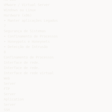
VMware / Virtual Server

Windows ou Linux

Hardware (x86)

• Manter aplicações Legados

7

Segurança de Sistemas

• Confinamento de Processos

• Honeypots e Honeynets

• Detecção de Intrusão

8

Confinamento de Processos

Interface de rede.

Interface de rede.

Interface de rede virtual

Web

Server

FTP

Server

Aplication

Server

SSH
