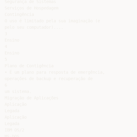
Segurança de Sistemas

Serviços de Hospedagem

Contingência

O uso é limitado pela sua imaginação (e

pelo seu computador)....

3

Ensino

4

Ensino

5

Plano de Contigência

• É um plano para resposta de emergência,

operações de backup e recuperação de

6

um sistema.

Migração de Aplicações

Aplicação

Legada

Aplicação

Legada

IBM OS/2

MS-DOS
