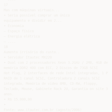
17

Mas com máquinas virtuais...

• Seria possível comprar um único

equipamento e dividir em 2...

• Economia

– Espaço físico

– Energia elétrica

– ....

18

Aumento irrisório do custo..

• Servidor Itautec MX220

• Dual com 2 processadores Xeon 3.2GHz / 2MB, 4GB de

memória DDR2 400 com ECC, 2 Discos de 73GB SCSI

Hot Plug, 2 interfaces de rede Intel integradas, 1 Plac
RAID de 1 canal SCSI, Controladora 2 canais SCSI

integrada, Memória de vídeo 8MB, CD-RW, Floppy,

Teclado, Mouse, Gabinete Rack 2U, Garantia on site 3

anos.

• R$ 15.000,00

•

Fonte: www.itautec.com.br (agosto/2006)
