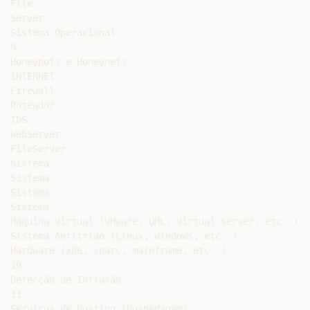
File

Server

Sistema Operacional

9

Honeypots e Honeynets

INTERNET

Firewall

Roteador

IDS

WebServer

FileServer

Sistema

Sistema

Sistema

Sistema

Máquina Virtual (VMware, UML, Virtual Server, etc..)

Sistema Anfitrião (Linux, Windows, etc..)

Hardware (x86, sparc, mainframe, etc..)

10

Detecção de Intrusão

11

Serviços de hosting (hospedagem)
