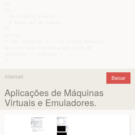
19

Só...

• R$ 9.000,00 a menos.... J

• E menos dor de cabeça....

20

Dúvidas

• “Ser professor é... ter breves momentos

de satisfação num dia-a-dia feito de

desgostos !” (Anônimo)

Internet
Baixar
Aplicações de Máquinas
Virtuais e Emuladores.