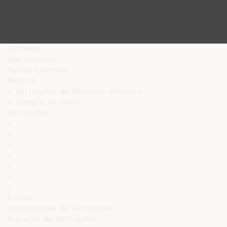
Sistemas

Operacionais

Marcos Laureano

Roteiro

• Aplicações de Máquinas Virtuais

• Exemplo de custo

Aplicações

•

•

•

•

•

•

•

Ensino

Consolidação de Servidores

Migração de Aplicações
