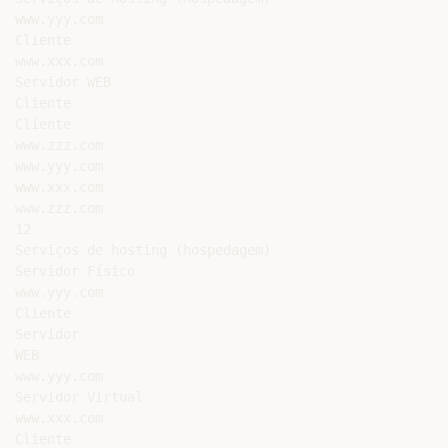
www.yyy.com

Cliente

www.xxx.com

Servidor WEB

Cliente

Cliente

www.zzz.com

www.yyy.com

www.xxx.com

www.zzz.com

12

Serviços de hosting (hospedagem)

Servidor Físico

www.yyy.com

Cliente

Servidor

WEB

www.yyy.com

Servidor Virtual

www.xxx.com

Cliente
