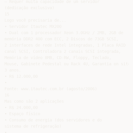
– Requer muita capacidade de um servidor

(dedicação exclusiva)

15

Logo você precisaria de...

• Servidor Itautec MX200

• Dual com 1 processador Xeon 3.0GHz / 2MB, 2GB de

memória DDR2 400 com ECC, 2 Discos de 73GB SCSI,

2 interfaces de rede Intel integradas, 1 Placa RAID 1

canal SCSI, Controladora 2 canais SCSI integrada,

Memória de vídeo 8MB, CD-RW, Floppy, Teclado,

Mouse, Gabinete Pedestal ou Rack 4U, Garantia on site

3 anos.

• R$ 12.000,00

•

Fonte: www.itautec.com.br (agosto/2006)

16

Mas como são 2 aplicações

• R$ 24.000,00

• Espaço físico

• Consumo de energia (dos servidores e do

sistema de refrigeração)

• ....
