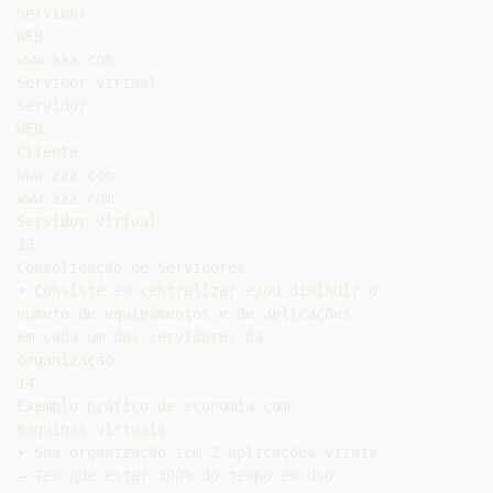
Servidor

WEB

www.xxx.com

Servidor Virtual

Servidor

WEB

Cliente

www.zzz.com

www.zzz.com

Servidor Virtual

13

Consolidação de Servidores

• Consiste em centralizar e/ou diminuir o

número de equipamentos e de aplicações

em cada um dos servidores da

organização.

14

Exemplo prático de economia com

máquinas virtuais

• Sua organização tem 2 aplicações vitais

– Tem que estar 100% do tempo em uso
