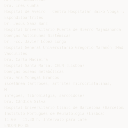
Dra. Inês Cunha

Hospital de Aveiro – Centro Hospitalar Baixo Vouga (Ave
Espondiloartrites

Dr. Jesús Sanz Sanz

Hospital Universitario Puerta de Hierro Majadahonda (Ma
Doenças Autoimunes Sistémicas

Dr. Fco. Javier López Longo

Hospital General Universitario Gregorio Marañón (Madrid
Vasculites

Dra. Carla Macieira

Hospital Santa Maria, CHLN (Lisboa)

Doenças ósseas metabólicas

Dra. Ana Monegal Brancos

iscelânea (artroses, artrites microcristalinas,

M

infeções, fibromialgia, sarcoidose)

Dra. Cândida Silva

Hospital Universitario Clinic de Barcelona (Barcelona)

Instituto Português de Reumatologia (Lisboa)

11.00 – 11.30 h. Intervalo para café

ENCONTRO DE
