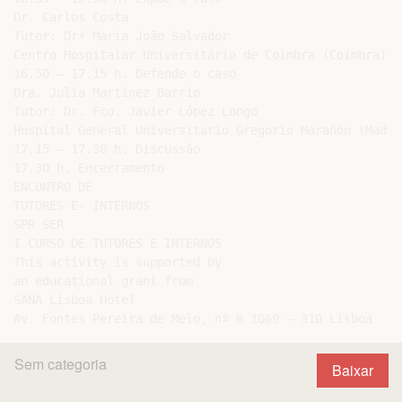
Dr. Carlos Costa

Tutor: Drª Maria João Salvador

Centro Hospitalar Universitário de Coimbra (Coimbra)

16.50 – 17.15 h. Defende o caso

Dra. Julia Martínez Barrio

Tutor: Dr. Fco. Javier López Longo

Hospital General Universitario Gregorio Marañón (Madrid
17.15 – 17.30 h. Discussão

17.30 h. Encerramento

ENCONTRO DE

TUTORES E- INTERNOS

SPR SER

I CURSO DE TUTORES E INTERNOS

This activity is supported by

an educational grant from

SANA Lisboa Hotel

Sem categoria
Baixar