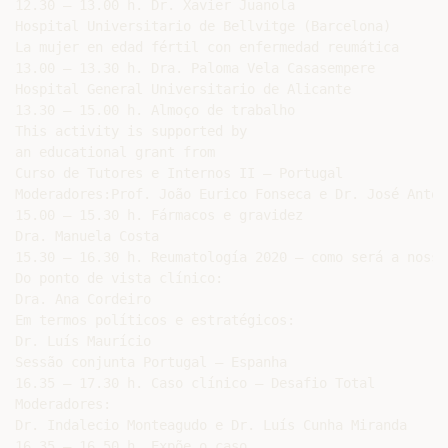
12.30 – 13.00 h. Dr. Xavier Juanola

Hospital Universitario de Bellvitge (Barcelona)

La mujer en edad fértil con enfermedad reumática

13.00 – 13.30 h. Dra. Paloma Vela Casasempere

Hospital General Universitario de Alicante

13.30 – 15.00 h. Almoço de trabalho

This activity is supported by

an educational grant from

Curso de Tutores e Internos II – Portugal

Moderadores:Prof. João Eurico Fonseca e Dr. José Antón
15.00 – 15.30 h. Fármacos e gravidez

Dra. Manuela Costa

15.30 – 16.30 h. Reumatología 2020 – como será a nossa
Do ponto de vista clínico:

Dra. Ana Cordeiro

Em termos políticos e estratégicos:

Dr. Luís Maurício

Sessão conjunta Portugal – Espanha

16.35 – 17.30 h. Caso clínico – Desafio Total

Moderadores:

Dr. Indalecio Monteagudo e Dr. Luís Cunha Miranda

16.35 – 16.50 h. Expõe o caso
