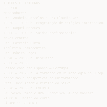
TUTORES E- INTERNOS

SPR SER

Moderadores:

Dra. Anabela Barcelos e Drª Cláudia Vaz

18.30 – 19.00 h. Programação de estágios internacionais
Dra. Raquel Marques

19.00 – 19.40 h. Saídas profissionais:

Novos centros

Dra. Patrícia Pinto

Indústria Farmacêutica

Dra. Mónica Bogas

19:40 – 20:00 h. Discussão

20.00 – 20.30

Sessão conjunta Espanha – Portugal

20.00 – 20.20 h. A formação em Reumatologia na Europa:
barreiras e perspetivas de uniformidade.

Prof. José Antonio Pereira da Silva

20.20 – 20.30 h. EMEUNET

Dr. Vasco Romão e Dra. Francisca Sivera Mascaró

21.00 h. Jantar do curso

SÁBADO 11 DE ABRIL
