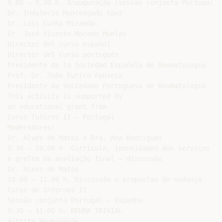
9.00 – 9.30 h. Inauguração (sessão conjunta Portugal –
Dr. Indalecio Monteagudo Sáez

Dr. Luís Cunha Miranda

Dr. José Vicente Moreno Muelas

Director del curso español

Director del curso portugués

Presidente de la Sociedad Española de Reumatología

Prof. Dr. João Eurico Fonseca

Presidente da Sociedade Portuguesa de Reumatologia

This activity is supported by

an educational grant from

Curso Tutores II – Portugal

Moderadores:

Dr. Alves de Matos e Dra. Ana Rodrigues

9.30 – 10.00 h. Currículo, idoneidades dos serviços

e grelha da avaliação final – discussão

Dr. Alves de Matos

10.00 – 11.00 h. Discussão e propostas de mudança

Curso de Internos II

Sessão conjunta Portugal – Espanha

9.30 – 11.00 h. REUMA TRIVIAL

Artrite Reumatóide
