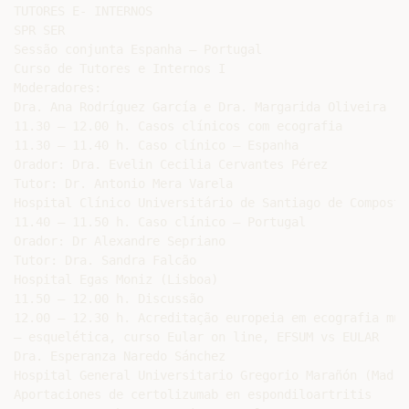
TUTORES E- INTERNOS

SPR SER

Sessão conjunta Espanha – Portugal

Curso de Tutores e Internos I

Moderadores:

Dra. Ana Rodríguez García e Dra. Margarida Oliveira

11.30 – 12.00 h. Casos clínicos com ecografia

11.30 – 11.40 h. Caso clínico – Espanha

Orador: Dra. Evelin Cecilia Cervantes Pérez

Tutor: Dr. Antonio Mera Varela

Hospital Clínico Universitário de Santiago de Compostel
11.40 – 11.50 h. Caso clínico – Portugal

Orador: Dr Alexandre Sepriano

Tutor: Dra. Sandra Falcão

Hospital Egas Moniz (Lisboa)

11.50 – 12.00 h. Discussão

12.00 – 12.30 h. Acreditação europeia em ecografia músc
– esquelética, curso Eular on line, EFSUM vs EULAR

Dra. Esperanza Naredo Sánchez

Hospital General Universitario Gregorio Marañón (Madrid
Aportaciones de certolizumab en espondiloartritis
