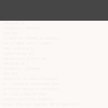
ENCONTRO DE

TUTORES E- INTERNOS

SPR SER

I CURSO DE TUTORES E INTERNOS

10-11 ABRIL 2015 / LISBOA

This activity is

supported by an

educational grant from

ENCONTRO DE

TUTORES E- INTERNOS

SPR SER

Diretores do curso (Espanha):

Dr. Indalecio Monteagudo Sáez

Diretores do curso (Portugal):

Dr. Luís Cunha Miranda

Comité Científico Espanha:

Dres. José Luis Andreu, María Aparicio,
