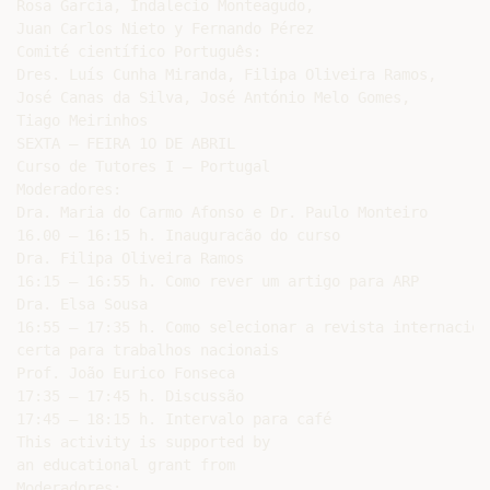
Rosa García, Indalecio Monteagudo,

Juan Carlos Nieto y Fernando Pérez

Comité científico Português:

Dres. Luís Cunha Miranda, Filipa Oliveira Ramos,

José Canas da Silva, José António Melo Gomes,

Tiago Meirinhos

SEXTA – FEIRA 1O DE ABRIL

Curso de Tutores I – Portugal

Moderadores:

Dra. Maria do Carmo Afonso e Dr. Paulo Monteiro

16.00 – 16:15 h. Inauguracão do curso

Dra. Filipa Oliveira Ramos

16:15 – 16:55 h. Como rever um artigo para ARP

Dra. Elsa Sousa

16:55 – 17:35 h. Como selecionar a revista internaciona
certa para trabalhos nacionais

Prof. João Eurico Fonseca

17:35 – 17:45 h. Discussão

17:45 – 18:15 h. Intervalo para café

This activity is supported by

an educational grant from

Moderadores:
