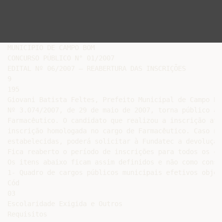
MUNICIPIO DE CAMPO BOM

CONCURSO PÚBLICO N° 01/2007

EDITAL Nº 06/2007 – REABERTURA DAS INSCRIÇÕES

9

195

Giovani Batista Feltes, Prefeito Municipal de Campo Bo
Nº 3.074/2007, de 29 de maio de 2007, torna público a 
Farmacêutico. O candidato que realizou a inscrição até
inscrição homologada no cargo de Farmacêutico. Caso nã
estabelecidas, poderá solicitar à Fundatec a devolução
Fica reaberto o período de inscrições para todos os ca
Os itens abaixo ficam assim definidos e não como const
1- Quadro de cargos públicos municipais efetivos objet
Cód

03

Escolaridade Exigida e Outros

Requisitos
