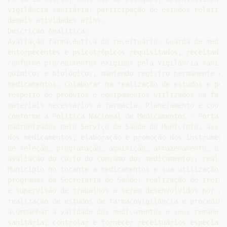
vigilância sanitária; participação de estudos relativo
demais atividades afins.

Descrição Analítica:

Avaliação farmacêutica do receituário. Guarda de medic
entorpecentes e psicotrópicos requisitados, receitados
conforme procedimentos exigidos pela vigilância sanitá
químicos e biológicos, mantendo registro permanente do
medicamentos. Colaborar na realização de estudos e pes
respeito de produtos e equipamentos utilizados na farm
materiais necessários à farmácia. Planejamento e coord
conforme a Política Nacional de Medicamentos - Portari
padronizados pelo Serviço de Saúde do Município, assim
dos medicamentos; elaboração e promoção dos instrument
de seleção, programação, aquisição, armazenamento, dis
avaliação do custo do consumo dos medicamentos; realiz
Município no tocante a medicamentos e sua utilização; 
programas da Secretaria de Saúde; realização de treina
e supervisão de trabalhos a serem desenvolvidos por au
realização de estudos de farmacovigilância e procedime
acompanhar a validade dos medicamentos e seus remaneja
sanitária; controlar e fornecer receituários especiais