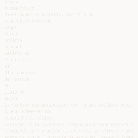
Cargos

Farmacêutico

Nível Superior Completo. Registro no

respectivo Conselho

Vagas

Carga

Horária

Semanal

Salário R$

Inscrição

R$

01 e cadastro

de reserva

30

1.819,95

60,00

2- Síntese das atribuições dos cargos públicos municip
CARGO: FARMACÊUTICO

Descrição Sintética:

Assistência farmacêutica; responsabilidade técnica da 
farmacêutica e o aviamento de receitas médicas e odont
Portaria 344/98; controle de estoques; desenvolvimento