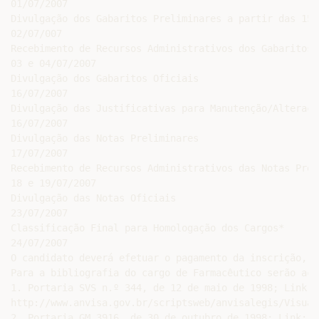
01/07/2007

Divulgação dos Gabaritos Preliminares a partir das 15 h
02/07/007

Recebimento de Recursos Administrativos dos Gabaritos 
03 e 04/07/2007

Divulgação dos Gabaritos Oficiais

16/07/2007

Divulgação das Justificativas para Manutenção/Alteraçã
16/07/2007

Divulgação das Notas Preliminares

17/07/2007

Recebimento de Recursos Administrativos das Notas Prel
18 e 19/07/2007

Divulgação das Notas Oficiais

23/07/2007

Classificação Final para Homologação dos Cargos*

24/07/2007

O candidato deverá efetuar o pagamento da inscrição, a
Para a bibliografia do cargo de Farmacêutico serão acr
1. Portaria SVS n.º 344, de 12 de maio de 1998; Link:

http://www.anvisa.gov.br/scriptsweb/anvisalegis/Visual
2. Portaria GM 3916, de 30 de outubro de 1998; Link:
