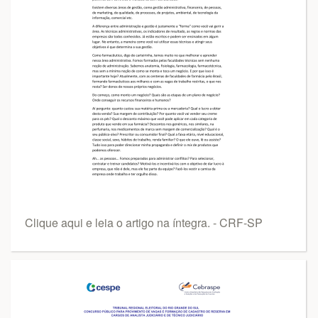
Clique aqui e leia o artigo na íntegra. - CRF-SP