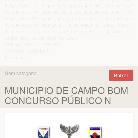
http://www.mp.rn.gov.br/caops/caopcc/kits/farmacia/POR
3. PORTARIA Nº 2084/GM DE 28 DE OUTUBRO DE 2005; Link:

http://dtr2001.saude.gov.br/sctie/portal_daf/softwares
4. PORTARIA Nº 698/GM DE 30 DE MARÇO DE 2006; Link: ht
Os demais regramentos contidos no Edital de Abertura 0
Campo Bom, 31 de maio de 2007.

GIOVANI BATISTA FELTES

Prefeito Municipal

Sem categoria
Baixar
MUNICIPIO DE CAMPO BOM
CONCURSO PÚBLICO N