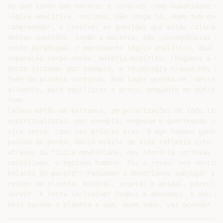
do que temos que encarar e resolver como humanidade e 
lógica analítica, sozinha, não chega lá, onde tem que 
compreender, e resolver as questões que estão colocada
destas questões, senão a maioria, são conseqüências ex
velho paradigma, o pensamento lógico analítico, dualis
separação corpo-mente, matéria-espirito. Chegamos a be
deste sistema: por exemplo, a tecnologia trouxe-nos mu
fome do planeta continua. Num lugar queima-se, destrói
alimento, para equilibrar o preço, enquanto em outro a
fome.

Caímos então em extremos, em polarizações de todo tipo.
espiritualistas, por exemplo, negavam e guerreavam con
vice versa, como nas priscas eras. O ego humano ganhou
passou do ponto. Nosso estilo de vida refletiu isto. A
através da física newtoniana, nos oferecia certezas qu
narcisismo, o egoísmo humano, fez o resto: nos sentimo
bolacha do pacote"! Podíamos e deveríamos subjugar a n
reinos do planeta, mineral, vegetal e animal, pareciam
servir. A Terra inclusive! Usamos e abusamos. E deu no
hoje sacode o planeta e que, quem sabe, vai acordar a 
____________________________________________________
