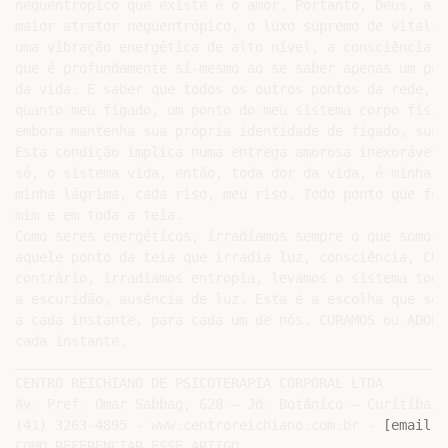
neguentropico que existe é o amor. Portanto, Deus, a d
maior atrator neguentrópico, o luxo supremo de vitalid
uma vibração energética de alto nível, a consciência a
que é profundamente si-mesmo ao se saber apenas um pon
da vida. É saber que todos os outros pontos da rede, s
quanto meu fígado, um ponto do meu sistema corpo físic
embora mantenha sua própria identidade de fígado, sua 
Esta condição implica numa entrega amorosa inexorável.
só, o sistema vida, então, toda dor da vida, é minha t
minha lágrima, cada riso, meu riso. Todo ponto que for
mim e em toda a teia.

Como seres energéticos, irradiamos sempre o que somos.
aquele ponto da teia que irradia luz, consciência, CUR
contrário, irradiamos entropia, levamos o sistema todo
a escuridão, ausência de luz. Esta é a escolha que se 
a cada instante, para cada um de nós. CURAMOS ou ADOEC
cada instante.

____________________________________________________

CENTRO REICHIANO DE PSICOTERAPIA CORPORAL LTDA

Av. Pref. Omar Sabbag, 628 – Jd. Botânico – Curitiba/P
(41) 3263-4895 - www.centroreichiano.com.br - 
[email p
COMO REFERENCIAR ESSE ARTIGO
