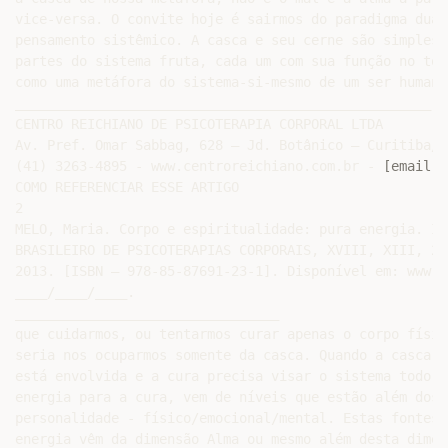
vice-versa. O convite hoje é sairmos do paradigma dual
pensamento sistêmico. A casca e seu cerne são simplesm
partes do sistema fruta, cada um com sua função no tod
como uma metáfora do sistema-si-mesmo de um ser humano
____________________________________________________

CENTRO REICHIANO DE PSICOTERAPIA CORPORAL LTDA

Av. Pref. Omar Sabbag, 628 – Jd. Botânico – Curitiba/P
(41) 3263-4895 - www.centroreichiano.com.br - 
[email p
COMO REFERENCIAR ESSE ARTIGO

2

MELO, Maria. Corpo e espiritualidade: pura energia. In
BRASILEIRO DE PSICOTERAPIAS CORPORAIS, XVIII, XIII, 20
2013. [ISBN – 978-85-87691-23-1]. Disponível em: www.c
____/____/____.

_________________________________

que cuidarmos, ou tentarmos curar apenas o corpo físic
seria nos ocuparmos somente da casca. Quando a casca a
está envolvida e a cura precisa visar o sistema todo. 
energia para a cura, vem de níveis que estão além dos 
personalidade - físico/emocional/mental. Estas fontes 
energia vêm da dimensão Alma ou mesmo além desta dimen