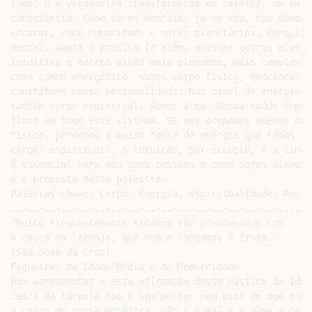
tudo! É a verdadeira transformação do caráter, um salt
consciência. Como seres mentais, já se viu, não damos 
encarar, como humanidade e seres planetários. Conquist
mental. Agora é preciso ir além, acessar outros níveis
intuitivo e outros ainda mais elevados, mais complexos
como campo energético, somos corpo físico, emocional, 
constituem nossa personalidade. Num nível de energia m
também corpo espiritual. Somos alma. Nossa saúde depen
fluxo em todo este sistema. Se nos ocupamos apenas do 
físico, perdemos a maior fonte de energia que temos di
corpos espirituais. A intuição, por exemplo, é a lingu
é essencial para nós como pessoas e como seres planetá
é a proposta desta palestra.

Palavras-chave: Corpo. Energia. Espiritualidade. Reich

..-..-..-..-..-..-..-..-..-..-..-..-..-..-..-..-..-..-
"Muito freqüentemente ficamos tão preocupados com

a casca da laranja, que nunca chegamos à fruta."

(São João da Cruz)

Fogueiras da Idade Média e da Modernidade

Bom acrescentar a esta afirmação deste místico da idad
casca da laranja não é nem melhor nem pior do que o mi
a casca de nossa metáfora, não é o mal e a alma a part