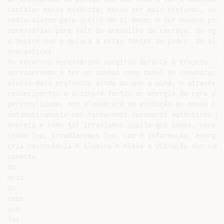
contatar nossa essência, nosso ser mais profundo, verd
nesta viagem para dentro de si mesmo o ser humano pode
necessárias para sair da armadilha da couraça, do ego.
o Mestre que o guiará a estas fontes de poder, de alqu
energéticas.

Os recursos necessários surgirão durante o trajeto. Po
aprenderemos a ter os sonhos como canal de comunicação
níveis mais profundos ainda do que a alma, e através d
conhecimentos e acionará fontes de energia de cura par
personalidade, nos alavancará na evolução de nossa con
automaticamente nos tornaremos curadores autênticos po
energia e como tal irradiamos aquilo que somos, necess
sendo luz, irradiaremos luz. Luz é informação, energia
cria ressonância e ilumina e eleva a vibração dos camp
conecta.

No

meio

do

caos

que

foi
