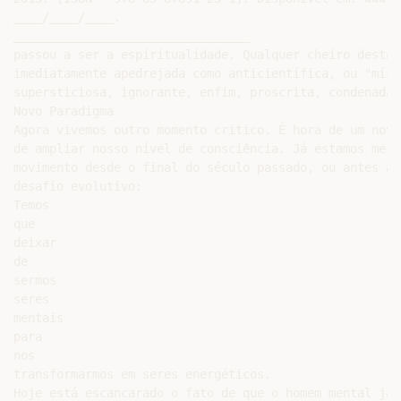
____/____/____.

_________________________________

passou a ser a espiritualidade. Qualquer cheiro desta 
imediatamente apedrejada como anticientífica, ou "míst
supersticiosa, ignorante, enfim, proscrita, condenada 
Novo Paradigma

Agora vivemos outro momento critico. É hora de um novo
de ampliar nosso nível de consciência. Já estamos merg
movimento desde o final do século passado, ou antes ai
desafio evolutivo:

Temos

que

deixar

de

sermos

seres

mentais

para

nos

transformarmos em seres energéticos.

Hoje está escancarado o fato de que o homem mental já 