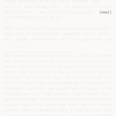
CENTRO REICHIANO DE PSICOTERAPIA CORPORAL LTDA

Av. Pref. Omar Sabbag, 628 – Jd. Botânico – Curitiba/P
(41) 3263-4895 - www.centroreichiano.com.br - 
[email p
COMO REFERENCIAR ESSE ARTIGO

4

MELO, Maria. Corpo e espiritualidade: pura energia. In
BRASILEIRO DE PSICOTERAPIAS CORPORAIS, XVIII, XIII, 20
2013. [ISBN – 978-85-87691-23-1]. Disponível em: www.c
____/____/____.

_________________________________

Mas também houveram boas notícias! A ciência acordou d
ser "Deus" e entramos na era da física quântica; o cao
renovar padrões, e o novo paradigma energético se impô
caíram como ilusões, as áreas de conforto do Ego human
"tsunamis" de todos os tipos. Surgiu uma grande crise 
vida do planeta, uma oportunidade para contatarmos a n
humildade. Lembrando que a humildade é o maior atrator
condição para a entrega amorosa, fator incomparável de
nossa vitalidade, condição necessária para a evolução,
caminho espiritual, concluímos que vivemos um momento 
planeta. Hora de despertar para a vida da alma, impuls
atravessarmos um portal que nos leva a outra dimensão 