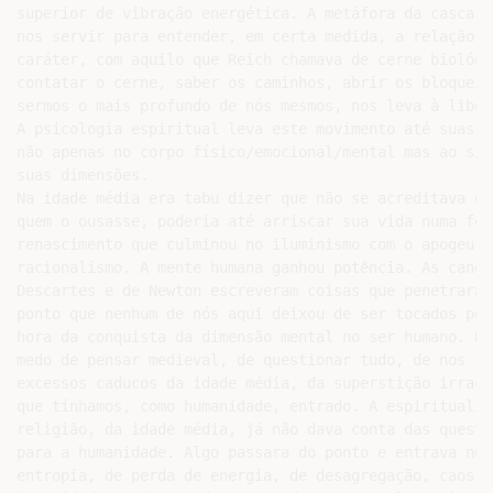
superior de vibração energética. A metáfora da casca d
nos servir para entender, em certa medida, a relação d
caráter, com aquilo que Reich chamava de cerne biológi
contatar o cerne, saber os caminhos, abrir os bloqueio
sermos o mais profundo de nós mesmos, nos leva à liber
A psicologia espiritual leva este movimento até suas ú
não apenas no corpo físico/emocional/mental mas ao sis
suas dimensões.

Na idade média era tabu dizer que não se acreditava em
quem o ousasse, poderia até arriscar sua vida numa fog
renascimento que culminou no iluminismo com o apogeu d
racionalismo. A mente humana ganhou potência. As canet
Descartes e de Newton escreveram coisas que penetraram
ponto que nenhum de nós aqui deixou de ser tocados por
hora da conquista da dimensão mental no ser humano. Ho
medo de pensar medieval, de questionar tudo, de nos li
excessos caducos da idade média, da superstição irraci
que tínhamos, como humanidade, entrado. A espiritualid
religião, da idade média, já não dava conta das questõ
para a humanidade. Algo passara do ponto e entrava num
entropia, de perda de energia, de desagregação, caos. 