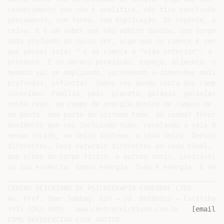
conhecimento que não é analítico, não tira conclusões.
pensamento, sem forma, sem explicação. De repente, a g
coisa. E é um saber que não admite dúvida, que surge d
mais profundo do nosso ser, algo que no começo é senti
que pensei isto! " E aí começa a "vida interior", a vi
presente. E se dermos permissão, espaço, alimento, nos
mesmos vai se ampliando, ascendendo a dimensões mais a
profundas, infinitas. Vamos nos dando conta dos campos
inseridos. Família, país, planeta, galáxia, galáxias, 
nesta rede, um campo de energia dentro de campos de en
um ponto, uma parte do sistema todo, do cosmo? Inscrev
movimento que vai incluindo tudo, revelando a teia da 
mesmo tecido, um único sistema, a vida única. Densidad
diferentes, leis naturais diferentes em cada nível, fi
aos olhos do corpo físico, e outros sutis, invisíveis,
na sua essência. Somos energia. Tudo é energia. E nest
____________________________________________________

CENTRO REICHIANO DE PSICOTERAPIA CORPORAL LTDA

Av. Pref. Omar Sabbag, 628 – Jd. Botânico – Curitiba/P
(41) 3263-4895 - www.centroreichiano.com.br - 
[email p
COMO REFERENCIAR ESSE ARTIGO
