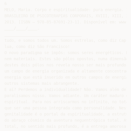
6

MELO, Maria. Corpo e espiritualidade: pura energia. In
BRASILEIRO DE PSICOTERAPIAS CORPORAIS, XVIII, XIII, 20
2013. [ISBN – 978-85-87691-23-1]. Disponível em: www.c
____/____/____.

_________________________________

tudo, e somos todos um. Somos estrelas, como diz Capra
lua, como diz São Francisco!

O novo paradigma se impôs: somos seres energéticos. Ne
nem materiais. Estes são pólos opostos, numa dimensão 
destes dois pólos nos revela nosso ser mais profundo. 
um campo de energia organizada e altamente concentrada
energia que está inserido em outros campos de energia,
outros sistemas mais abrangente.

E aí? Perdemos a individualidade? Não. Vamos além dela.
paralisamos nisso. Vamos adiante. Um caráter maduro é 
espiritual. Para nos arriscarmos no infinito, no total
que ser uma pessoa integrada como personalidade. Neste
genitalidade é o portal da espiritualidade, a estrutur
do abraço cósmico da aventura neguentrópica total. Ave
total, no sentido mais profundo, é a entrega amorosa. 