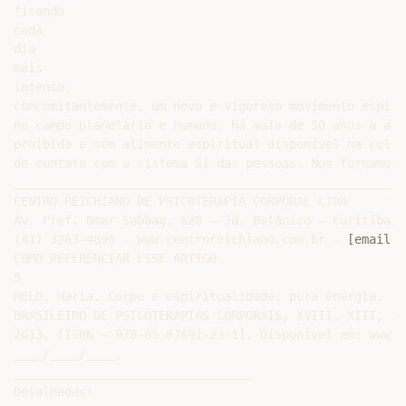
ficando

cada

dia

mais

intenso,

concomitantemente, um novo e vigoroso movimento espiri
no campo planetário e humano. Há mais de 50 anos a alm
proibida e sem alimento espiritual disponível na cultu
de contato com o sistema Si das pessoas. Nos tornamos 
____________________________________________________

CENTRO REICHIANO DE PSICOTERAPIA CORPORAL LTDA

Av. Pref. Omar Sabbag, 628 – Jd. Botânico – Curitiba/P
(41) 3263-4895 - www.centroreichiano.com.br - 
[email p
COMO REFERENCIAR ESSE ARTIGO

5

MELO, Maria. Corpo e espiritualidade: pura energia. In
BRASILEIRO DE PSICOTERAPIAS CORPORAIS, XVIII, XIII, 20
2013. [ISBN – 978-85-87691-23-1]. Disponível em: www.c
____/____/____.

_________________________________

Desalmadas!
