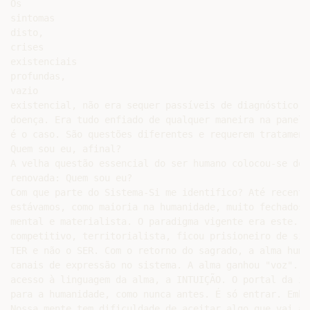
Os

sintomas

disto,

crises

existenciais

profundas,

vazio

existencial, não era sequer passíveis de diagnóstico. 
doença. Era tudo enfiado de qualquer maneira na panela
é o caso. São questões diferentes e requerem tratament
Quem sou eu, afinal?

A velha questão essencial do ser humano colocou-se de 
renovada: Quem sou eu?

Com que parte do Sistema-Si me identifico? Até recentem
estávamos, como maioria na humanidade, muito fechados 
mental e materialista. O paradigma vigente era este. O
competitivo, territorialista, ficou prisioneiro de si 
TER e não o SER. Com o retorno do sagrado, a alma huma
canais de expressão no sistema. A alma ganhou "voz". T
acesso à linguagem da alma, a INTUIÇÃO. O portal da in
para a humanidade, como nunca antes. É só entrar. Embo
Nossa mente tem dificuldade de aceitar algo que vai al