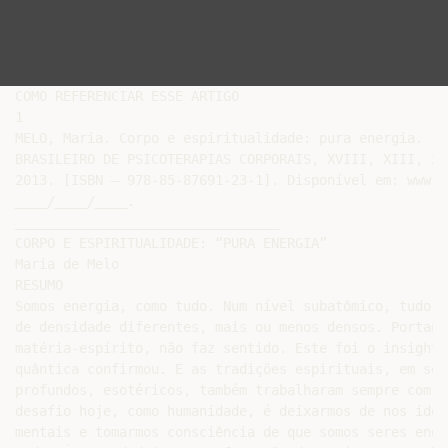
COMO REFERENCIAR ESSE ARTIGO

1

MELO, Maria. Corpo e espiritualidade: pura energia. In
BRASILEIRO DE PSICOTERAPIAS CORPORAIS, XVIII, XIII, 20
2013. [ISBN – 978-85-87691-23-1]. Disponível em: www.c
____/____/____.

_________________________________

CORPO E ESPIRITUALIDADE: “PURA ENERGIA”

Maria de Melo

RESUMO

Somos energia, como tudo. Num nível subatômico, tudo é
de densidade diferentes, mais ou menos densos. Portant
matéria-espírito, não faz sentido. Este foi o insight 
quântica confirmou. E as tradições espirituais, em seu
profundos, esotéricos, também trabalharam sempre com e
desafio hoje, como humanidade, é deixarmos de nos iden
mentais e tomarmos consciência de que somos seres ener