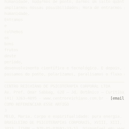
humanidade, mudarmos de ponto, darmos um salto quântic
ampliarmos nossas possibilidades; Hora de entrarmos na
humanidade.

Entramos

e

colhemos

os

bons

frutos

deste

período,

desenvolvimento científico e tecnológico. E depois, co
passamos do ponto, polarizamos, paralisamos o fluxo da
____________________________________________________

CENTRO REICHIANO DE PSICOTERAPIA CORPORAL LTDA

Av. Pref. Omar Sabbag, 628 – Jd. Botânico – Curitiba/P
(41) 3263-4895 - www.centroreichiano.com.br - 
[email p
COMO REFERENCIAR ESSE ARTIGO

3

MELO, Maria. Corpo e espiritualidade: pura energia. In
BRASILEIRO DE PSICOTERAPIAS CORPORAIS, XVIII, XIII, 20
2013. [ISBN – 978-85-87691-23-1]. Disponível em: www.c