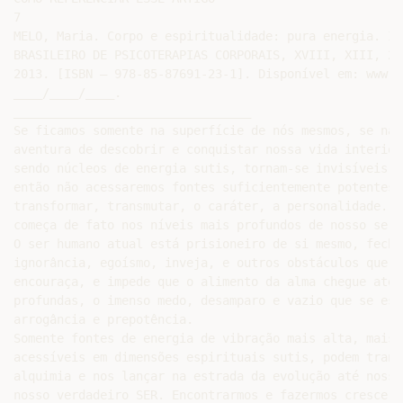
7

MELO, Maria. Corpo e espiritualidade: pura energia. In
BRASILEIRO DE PSICOTERAPIAS CORPORAIS, XVIII, XIII, 20
2013. [ISBN – 978-85-87691-23-1]. Disponível em: www.c
____/____/____.

_________________________________

Se ficamos somente na superfície de nós mesmos, se não
aventura de descobrir e conquistar nossa vida interior
sendo núcleos de energia sutis, tornam-se invisíveis p
então não acessaremos fontes suficientemente potentes 
transformar, transmutar, o caráter, a personalidade. A
começa de fato nos níveis mais profundos de nosso ser.

O ser humano atual está prisioneiro de si mesmo, fecha
ignorância, egoísmo, inveja, e outros obstáculos que o
encouraça, e impede que o alimento da alma chegue até 
profundas, o imenso medo, desamparo e vazio que se esc
arrogância e prepotência.

Somente fontes de energia de vibração mais alta, mais 
acessíveis em dimensões espirituais sutis, podem trans
alquimia e nos lançar na estrada da evolução até nosso
nosso verdadeiro SER. Encontrarmos e fazermos crescer 