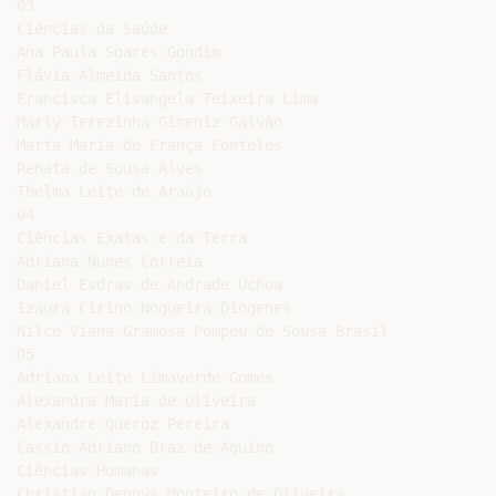
03

Ciências da Saúde

Ana Paula Soares Gondim

Flávia Almeida Santos

Francisca Elisangela Teixeira Lima

Marly Terezinha Gimeniz Galvão

Marta Maria de França Fonteles

Renata de Sousa Alves

Thelma Leite de Araújo

04

Ciências Exatas e da Terra

Adriana Nunes Correia

Daniel Esdras de Andrade Uchoa

Izaura Cirino Nogueira Diogenes

Nilce Viana Gramosa Pompeu de Sousa Brasil

05

Adriana Leite Limaverde Gomes

Alexandra Maria de Oliveira

Alexandre Queroz Pereira

Cassio Adriano Braz de Aquino

Ciências Humanas

Christian Dennys Monteiro de Oliveira
