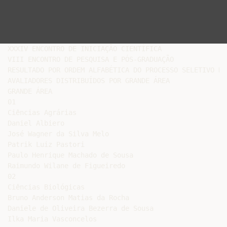
XXXIV ENCONTRO DE INICIAÇÃO CIENTÍFICA

VIII ENCONTRO DE PESQUISA E PÓS-GRADUAÇÃO

RESULTADO POR ORDEM ALFABÉTICA DO PROCESSO SELETIVO DE

AVALIADORES DISTRIBUÍDOS POR GRANDE ÁREA

GRANDE ÁREA

01

Ciências Agrárias

Daniel Albiero

José Wagner da Silva Melo

Patrik Luiz Pastori

Paulo Henrique Machado de Sousa

Raimundo Wilane de Figueiredo

02

Ciências Biológicas

Bruno Anderson Matias da Rocha

Daniele de Oliveira Bezerra de Sousa

Ilka Maria Vasconcelos
