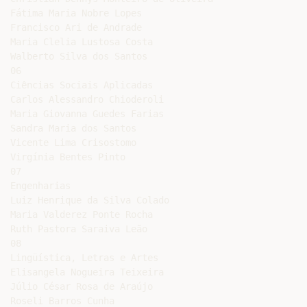
Fátima Maria Nobre Lopes

Francisco Ari de Andrade

Maria Clelia Lustosa Costa

Walberto Silva dos Santos

06

Ciências Sociais Aplicadas

Carlos Alessandro Chioderoli

Maria Giovanna Guedes Farias

Sandra Maria dos Santos

Vicente Lima Crisostomo

Virgínia Bentes Pinto

07

Engenharias

Luiz Henrique da Silva Colado

Maria Valderez Ponte Rocha

Ruth Pastora Saraiva Leão

08

Lingüística, Letras e Artes

Elisangela Nogueira Teixeira

Júlio César Rosa de Araújo

Roseli Barros Cunha
