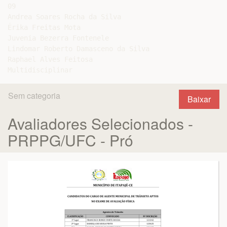
09

Andrea Soares Rocha da Silva

Érika Freitas Mota

Juvenia Bezerra Fontenele

Lindomar Roberto Damasceno da Silva

Raphael Alves Feitosa

Sem categoria
Baixar
Avaliadores Selecionados -
PRPPG/UFC - Pró