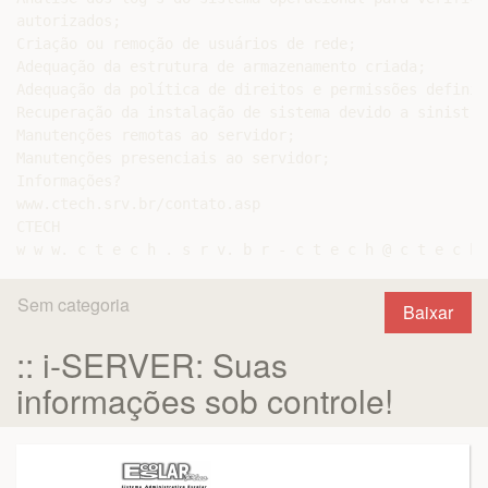
autorizados;

Criação ou remoção de usuários de rede;

Adequação da estrutura de armazenamento criada;

Adequação da política de direitos e permissões definid
Recuperação da instalação de sistema devido a sinistro
Manutenções remotas ao servidor;

Manutenções presenciais ao servidor;

Informações?

www.ctech.srv.br/contato.asp

CTECH

Sem categoria
Baixar
:: i-SERVER: Suas
informações sob controle!