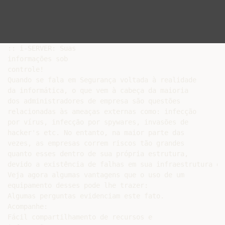
:: i-SERVER: Suas

informações sob

controle!

Quando se fala em Segurança voltada à realidade

da informática, o que vem à cabeça da maioria

dos administradores de empresa são questões

relacionadas às ameaças externas como: infecção

por vírus, infecção por spywares, invasões de

hacker's etc. No entanto, na maior parte das

vezes, as empresas correm riscos tão grandes

quanto esses dentro de sua própria estrutura,

devido a existência de falhas em sua infraestrutura de 
Veja agora algumas vantagens que o uso de um

equipamento desses pode lhe trazer:

Algumas perguntas evidenciam este fato.

Acompanhe:

Fácil compartilhamento de recursos e
