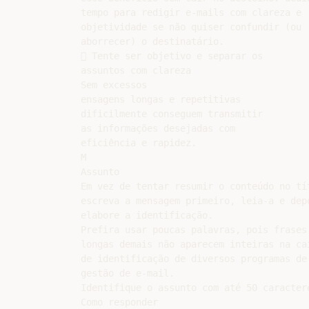
tempo para redigir e-mails com clareza e

objetividade se não quiser confundir (ou

aborrecer) o destinatário.

 Tente ser objetivo e separar os

assuntos com clareza

Sem excessos

ensagens longas e repetitivas

dificilmente conseguem transmitir

as informações desejadas com

eficiência e rapidez.

M

Assunto

Em vez de tentar resumir o conteúdo no tít
escreva a mensagem primeiro, leia-a e depo
elabore a identificação.

Prefira usar poucas palavras, pois frases

longas demais não aparecem inteiras na cai
de identificação de diversos programas de

gestão de e-mail.

Identifique o assunto com até 50 caractere
Como responder
