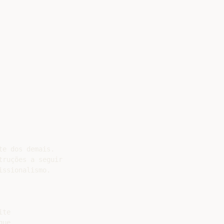
e dos demais.

ruções a seguir

ssionalismo.

te

ue
