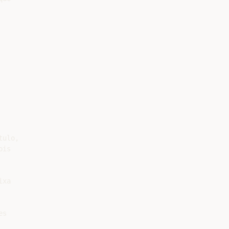
ulo,

is

xa

s
