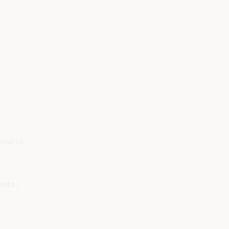
curso

nto.
