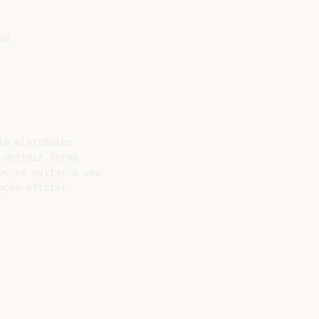
a

o eletrônico

definir forma

e-se evitar o uso

ção oficial
