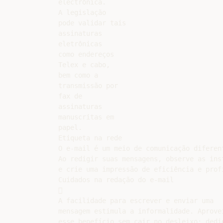
electrônica.

A legislação

pode validar tais

assinaturas

eletrônicas

como endereços

Telex e cabo,

bem como a

transmissão por

fax de

assinaturas

manuscritas em

papel.

Etiqueta na rede

O e-mail é um meio de comunicação diferent
Ao redigir suas mensagens, observe as inst
e crie uma impressão de eficiência e profi
Cuidados na redação do e-mail



A facilidade para escrever e enviar uma

mensagem estimula a informalidade. Aprovei
esse benefício sem cair no desleixo: dediq