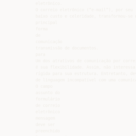
eletrônico.

O correio eletrônico (“e-mail”), por seu

baixo custo e celeridade, transformou-se n
principal

forma

de

comunicação

transmissão de documentos.

para

Um dos atrativos de comunicação por correi
é sua flexibilidade. Assim, não interessa 
rígida para sua estrutura. Entretanto, dev
de linguagem incompatível com uma comunica
O campo

assunto do

formulário

de correio

eletrônico

mensagem

deve ser

preenchido
