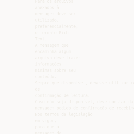
Para os arquivos

anexados à

mensagem deve ser

utilizado,

preferencialmente,

o formato Rich

Text.

A mensagem que

encaminha algum

arquivo deve trazer

informações

mínimas sobre seu

conteúdo.

Sempre que disponível, deve-se utilizar re
de

confirmação de leitura.

Caso não seja disponível, deve constar da

mensagem pedido de confirmação de recebime
Nos termos da legislação

em vigor,

para que a

mensagem de
