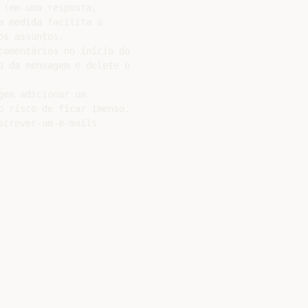
(em uma resposta,

 medida facilita a

s assuntos.

omentários no início do

 da mensagem e delete o

em adicionar um

 risco de ficar imenso.
