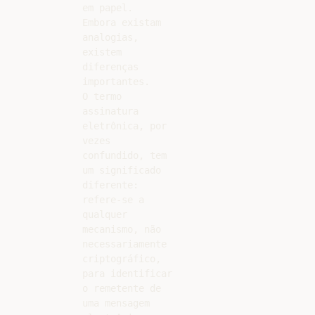
em papel.

Embora existam

analogias,

existem

diferenças

importantes.

O termo

assinatura

eletrônica, por

vezes

confundido, tem

um significado

diferente:

refere-se a

qualquer

mecanismo, não

necessariamente

criptográfico,

para identificar

o remetente de

uma mensagem
