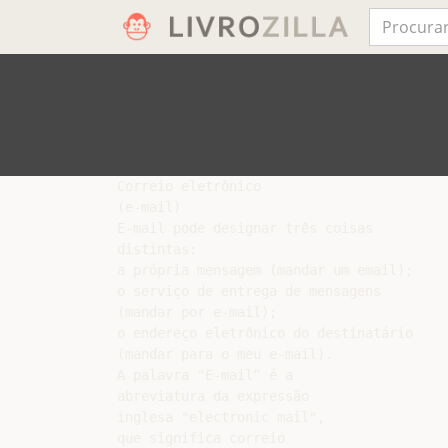
Correio eletrônico

(e-mail)

E-mail pode designar três coisas

distintas:

a própria mensagem (mandar um email);

o serviço de entrega de mensagens

(mandar por e-mail);

o endereço eletrônico do destinatário

(mandar para o meu e-mail).

A palavra "E-mail“ é a

abreviatura da expressão

inglesa "electronic mail",

que significa correio
