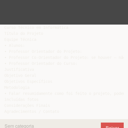
Curso Técnico em Informática

Título do Projeto

Equipe Técnica

• Alunos:

• Professor Orientador do Projeto:

• Professor Co-Orientador do Projeto: se houver – não 
• Professor Orientador do Curso:

Justificativa

Objetivo Geral

Objetivos Específicos

Metodologia

• Falar resumidamente como foi feito o projeto, podem s
incluídas fotos

Considerações Finais

Sem categoria
Baixar