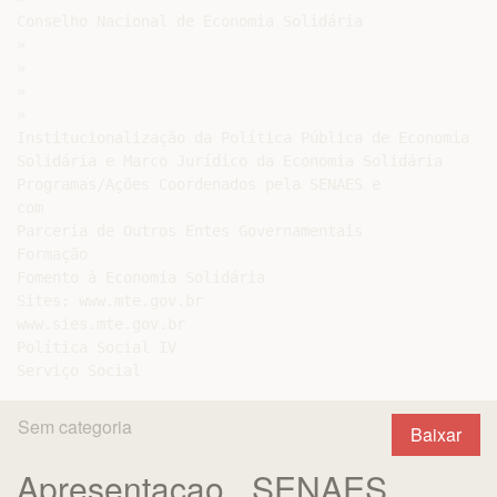
Conselho Nacional de Economia Solidária

»

»

»

»

Institucionalização da Política Pública de Economia

Solidária e Marco Jurídico da Economia Solidária

Programas/Ações Coordenados pela SENAES e

com

Parceria de Outros Entes Governamentais

Formação

Fomento à Economia Solidária

Sites: www.mte.gov.br

www.sies.mte.gov.br

Política Social IV

Sem categoria
Baixar
Apresentacao_ SENAES