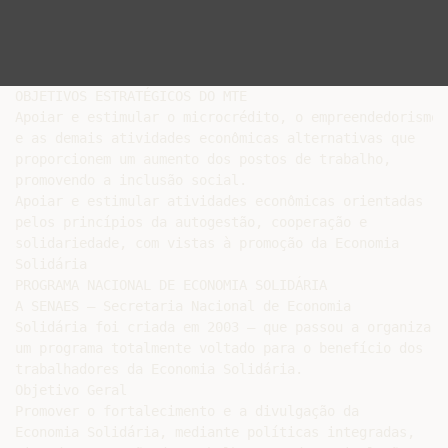
OBJETIVOS ESTRATÉGICOS DO MTE

Apoiar e estimular o microcrédito, o empreendedorismo

e as demais atividades econômicas alternativas que

proporcionem um aumento dos postos de trabalho,

promovendo a inclusão social.

Apoiar e estimular atividades econômicas orientadas

pelos princípios da autogestão, cooperação e

solidariedade, com vistas à promoção da Economia

Solidária

PROGRAMA NACIONAL DE ECONOMIA SOLIDÁRIA

A SENAES – Secretaria Nacional de Economia

Solidária foi criada em 2003 – que passou a organizar

um programa totalmente voltado para o benefício dos

trabalhadores da Economia Solidária.

Objetivo Geral

Promover o fortalecimento e a divulgação da

Economia Solidária, mediante políticas integradas,
