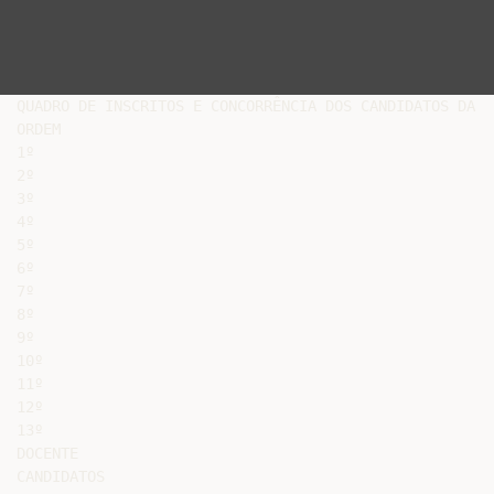
QUADRO DE INSCRITOS E CONCORRÊNCIA DOS CANDIDATOS DA S
ORDEM

1º

2º

3º

4º

5º

6º

7º

8º

9º

10º

11º

12º

13º

DOCENTE

CANDIDATOS
