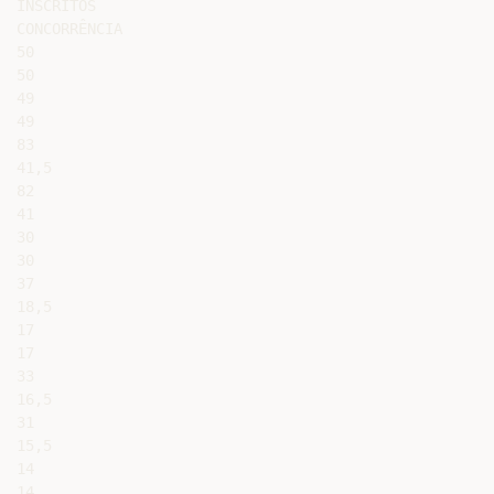
INSCRITOS

CONCORRÊNCIA

50

50

49

49

83

41,5

82

41

30

30

37

18,5

17

17

33

16,5

31

15,5

14

14
