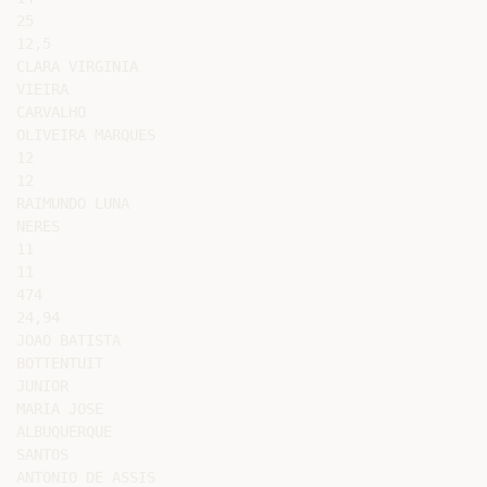
25

12,5

CLARA VIRGINIA

VIEIRA

CARVALHO

OLIVEIRA MARQUES

12

12

RAIMUNDO LUNA

NERES

11

11

474

24,94

JOAO BATISTA

BOTTENTUIT

JUNIOR

MARIA JOSE

ALBUQUERQUE

SANTOS

ANTONIO DE ASSIS
