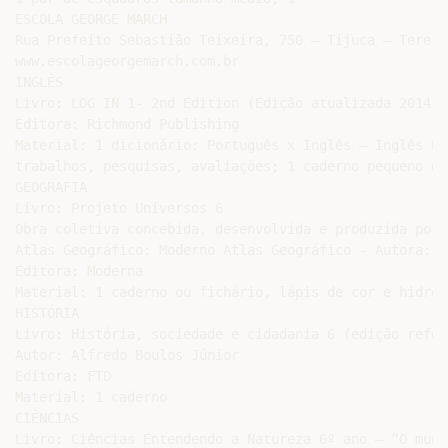
ESCOLA GEORGE MARCH

Rua Prefeito Sebastião Teixeira, 750 – Tijuca – Teresó
www.escolageorgemarch.com.br

INGLÊS

Livro: LOG IN 1- 2nd Edition (Edição atualizada 2014)

Editora: Richmond Publishing

Material: 1 dicionário: Português x Inglês – Inglês Po
trabalhos, pesquisas, avaliações; 1 caderno pequeno de
GEOGRAFIA

Livro: Projeto Universos 6

Obra coletiva concebida, desenvolvida e produzida por 
Atlas Geográfico: Moderno Atlas Geográfico - Autora: G
Editora: Moderna

Material: 1 caderno ou fichário, lápis de cor e hidroco
HISTÓRIA

Livro: História, sociedade e cidadania 6 (edição reform
Autor: Alfredo Boulos Júnior

Editora: FTD

Material: 1 caderno

CIÊNCIAS

Livro: Ciências Entendendo a Natureza 6º ano – “O mund