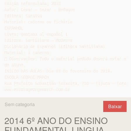
Edição reformulada, 2013

Autor: César – Sezar - Bedaque

Editora: Saraiva

Material: caderno ou fichário

ESPANHOL

Livro: Ventana al español 1

Editora: Santillana – Moderna

Dicionário de Espanhol (Editora Santillana)

Material: 1 caderno.

 Observações: Todo o material pedido deverá estar eti
do aluno.

INÍCIO DAS AULAS: Dia 03 de fevereiro de 2014.

ESCOLA GEORGE MARCH

Rua Prefeito Sebastião Teixeira, 750 – Tijuca – Teresó
Sem categoria
Baixar
2014 6º ANO DO ENSINO
FUNDAMENTAL LINGUA