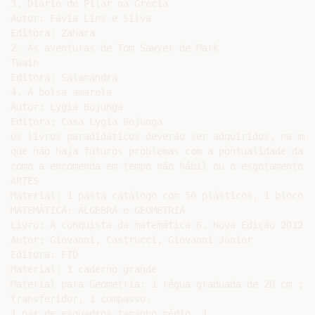
3. Diário de Pilar na Grécia

Autor: Fávia Lins e Silva

Editora: Zahara

2. As aventuras de Tom Sawyer de Mark

Twain

Editora: Salamandra

4. A bolsa amarela

Autor: Lygia Bojunga

Editora: Casa Lygia Bojunga

Os livros paradidáticos deverão ser adquiridos, na med
que não haja futuros problemas com a pontualidade da l
como a encomenda em tempo não hábil ou o esgotamento d
ARTES

Material: 1 pasta catálogo com 50 plásticos, 1 bloco f
MATEMÁTICA: ÁLGEBRA e GEOMETRIA

Livro: A conquista da matemática 6. Nova Edição 2012.

Autor: Giovanni, Castrucci, Giovanni Júnior

Editora: FTD

Material: 1 caderno grande

Material para Geometria: 1 régua graduada de 20 cm ;

transferidor, 1 compasso.

1 par de esquadros tamanho médio, 1
