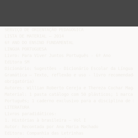
SERVIÇO DE ORIENTAÇÃO PEDAGÓGICA

LISTA DE MATERIAL – 2014

6º ANO DO ENSINO FUNDAMENTAL

LINGUA PORTUGUESA

Livro: Para Viver Juntos Português - 6º Ano

Editora SM

Dicionário: Sugestões - Dicionário Escolar da Língua P
Gramática – Texto, reflexão e uso - livro recomendado 
obrigatória)

Autores: Willian Roberto Cereja e Thereza Cochar Magal
Material: 1 pasta catálogo com 50 plásticos; 1 marca t
Português; 1 caderno exclusivo para a disciplina de Li
LITERATURA

Livros paradidáticos:

1. Histórias à brasileira – Vol I

Autor: Recontada por Ana Maria Machado

Editora: Companhia das Letrinhas
