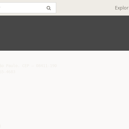
Explor
o Paulo. CEP – 08411-190

5-4683


