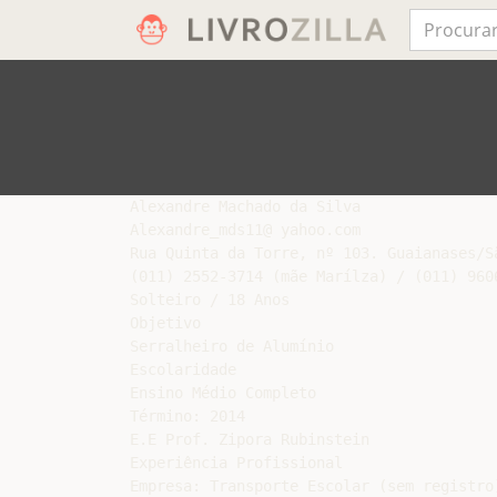
Alexandre Machado da Silva

Alexandre_mds11@ yahoo.com

Rua Quinta da Torre, nº 103. Guaianases/Sã
(011) 2552-3714 (mãe Marílza) / (011) 9606
Solteiro / 18 Anos

Objetivo

Serralheiro de Alumínio

Escolaridade

Ensino Médio Completo

Término: 2014

E.E Prof. Zipora Rubinstein

Experiência Profissional

Empresa: Transporte Escolar (sem registro)