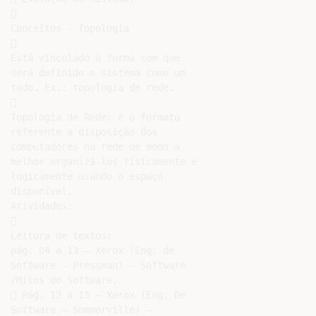


Conceitos - Topologia



Está vinculado à forma com que

será definido o sistema como um

todo. Ex.: topologia de rede.



Topologia de Rede: é o formato

referente a disposição dos

computadores na rede de modo a

melhor organizá-los fisicamente e

logicamente usando o espaço

disponível.

Atividades:



Leitura de textos:

pág. 04 a 13 – Xerox (Eng. de

Software – Pressman) – Software

/Mitos do Software.

 Pág. 12 a 15 – Xerox (Eng. De

Software – Sommerville) –
