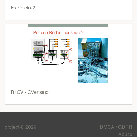
Exercício-2
RI GV - GVensino
project © 2026
DMCA / GDPR
Abuso