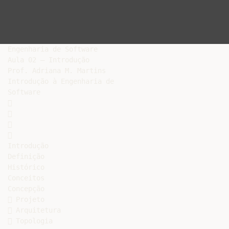
Engenharia de Software

Aula 02 – Introdução

Prof. Adriana M. Martins

Introdução à Engenharia de

Software









Introdução

Definição

Histórico

Conceitos

Concepção

 Projeto

 Arquitetura

 Topologia
