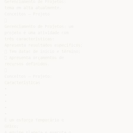
Gerenciamento de Projetos:

tema em alta atualmente.

Conceitos – Projeto



Gerenciamento de Projetos: um

projeto é uma atividade com

três características:

Apresenta resultados específicos;

 Tem datas de início e término;

 Apresenta orçamentos de

recursos definidos.



Conceitos – Projeto:

Características

•

•

•

•

•

É um esforço temporário e

único;

A equipe planeja e executa o
