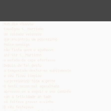
Num dia chuvoso

Cavalgou S. Martinho

Um soldado valoroso

que encontrou um pobrezinho

Pobre mendigo

não tinha quem o ajudasse

até vir S. Martinho

e metade da capa ofertasse

Depois de tal gesto

a tempestade desfez-se subitamente

o céu ficou límpido

surpreendendo toda a gente

O herói mesmo mal agasalhado

apressou-se a seguir o seu caminho

com a felicidade ao lado

só faltava provar o vinho

O céu festejava
