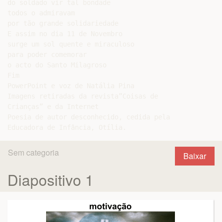
do soldado vir tal bondade

todos o admiravam

por tão grande solidariedade

E assim no dia 11 de Novembro

surge um sol quente e miraculoso

para poder comemorar

o acto do Santo Milagroso

Fim

PowerPoint e voz de Natália Pina

Imagens retiradas da revista”Coisas de

Crianças” e da Internet

Poesia de autor desconhecido, cedida pela

Sem categoria
Baixar
Diapositivo 1